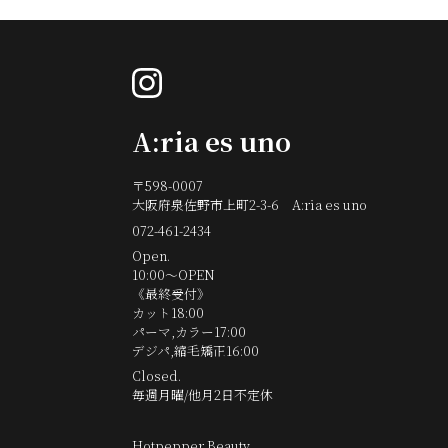
instagram
A:ria es uno
〒598-0007
大阪府泉佐野市上町2-3-6 A:ria es uno
072-461-2434
Open.
10:00～OPEN
《最終受付》
カット18:00
パーマ,カラー17:00
デジパ,縮毛矯正16:00
Closed.
毎週月曜/他月2日不定休
Hotpepper Beauty