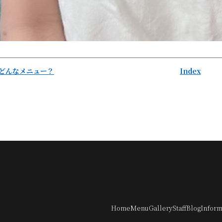
どんなメニュー？
Index
Home
Menu
Gallery
Staff
Blog
Inform