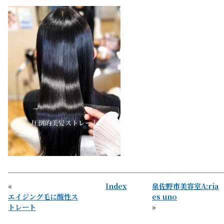
«
Index
泉佐野市美容室A:ria
エイジング毛に酸性ス
es uno
トレート
»