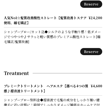
Reserve
人気No1☆髪質改善酸性ストレート【髪質改善トステア
¥24,200
使用、縮毛矯正】
シャンプーブロー/カット込◆シルクのような手触り感！低ダメー
ジでつやつや♪サラっと軽い質感のプレミアム酸性ストレート[縮
毛矯正/髪質改善]
Reserve
Treatment
プレミークトリートメント ヘアエステ【選べる4つの質
¥4,600
感♪超音波トリートメント】
シャンプーブロー別料金◆超音波で毛髪の成分をしっかり補い健
康毛に近い状態に！時短でしっかりダメージ補修※ホームケア付