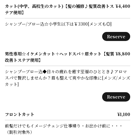
カット(中学、高校生のカット)【髪の補修♪髪質改善トス
¥4,400
テア使用】
シャンプー/ブロー込☆小学生以下は￥3300[メンズも◎]
Reserve
男性専用☆イケメンカット＋ヘッドスパ＋眉カット【髪質
¥8,800
改善トステア使用】
シャンプーブロー込◆日々の疲れを癒す至福のひととき♪アロマ
スパで贅沢しませんか？眉も整えて爽やかな印象に[メンズ/メンズ
カット]
Reserve
フロントカット
¥1,100
前髪だけでもイメージチェンジ仕事帰り・お出かけ前に・・・
（割引対象外）