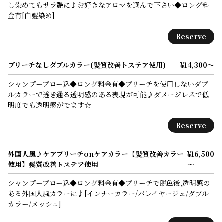
し染めてもサラ艶に♪お好きなアロマを選んで下さい◆ロング料
金有[白髪染め]
Reserve
ブリーチなしダブルカラー(髪質改善トステア使用)
¥14,300～
シャンプーブロー込◆ロング料金有◆ブリーチを使用しないダブ
ルカラーで透き通る透明感のある表現が可能♪ダメージレスで低
明度でも透明感がでます☆
Reserve
外国人風♪ケアブリーチonケアカラー【髪質改善カラー
¥16,500
使用】髪質改善トステア使用
～
シャンプーブロー込◆ロング料金有◆ブリーチで脱色後,透明感の
ある外国人風カラーに♪[インナーカラー/バレイヤージュ/ダブル
カラー/メッシュ]