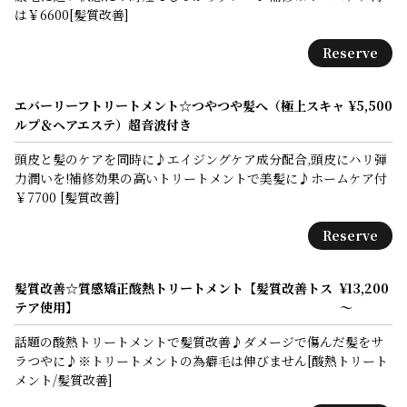
は￥6600[髪質改善]
Reserve
エバーリーフトリートメント☆つやつや髪へ（極上スキャ
¥5,500
ルプ＆ヘアエステ）超音波付き
頭皮と髪のケアを同時に♪エイジングケア成分配合,頭皮にハリ弾
力潤いを!補修効果の高いトリートメントで美髪に♪ホームケア付
￥7700 [髪質改善]
Reserve
髪質改善☆質感矯正酸熱トリートメント【髪質改善トス
¥13,200
テア使用】
～
話題の酸熱トリートメントで髪質改善♪ダメージで傷んだ髪をサ
ラつやに♪※トリートメントの為癖毛は伸びません[酸熱トリート
メント/髪質改善]