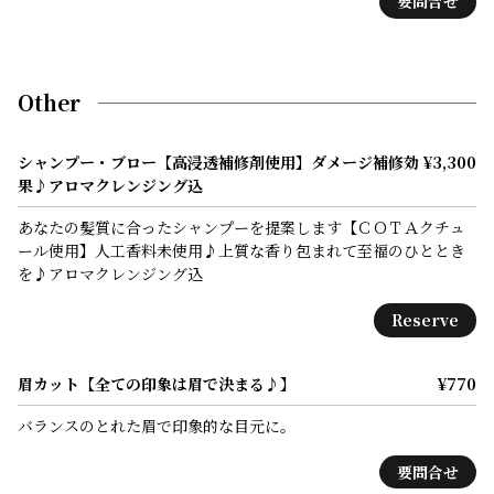
要問合せ
Other
シャンプー・ブロー【高浸透補修剤使用】ダメージ補修効
¥3,300
果♪アロマクレンジング込
あなたの髪質に合ったシャンプーを提案します【ＣＯＴＡクチュ
ール使用】人工香料未使用♪上質な香り包まれて至福のひととき
を♪アロマクレンジング込
Reserve
眉カット【全ての印象は眉で決まる♪】
¥770
バランスのとれた眉で印象的な目元に。
要問合せ