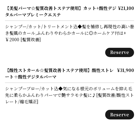
【美髪パーマ☆髪質改善トステア使用】カット+酸性デジ
¥21,100
タルパーマプレミークエステ
シャンプー/カット/トリートメント込◆髪を補修し再現性の高い巻
き髪風のカール,ふんわりやわらかカールに◎ホームケア付は+
￥2000 [髪質改善]
Reserve
【酸性ストカール☆髪質改善トステア使用】酸性ストレ
¥31,900
ート＋酸性デジタルパーマ
シャンプーブロー/カット込◆気になる根元のボリュームを抑え毛
先に柔らかふんわりパーマで艶サラモテ髪に♪[髪質改善/酸性スト
レート/縮毛矯正]
Reserve