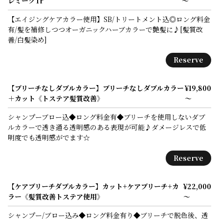
レミークTr
～
【エイジングケアカラー使用】SB/トリートメント込◎ロング料金
有/髪を補修しつつオーガニックハーブカラーで艶髪に♪[髪質改
善/白髪染め]
Reserve
【ブリーチなしダブルカラー】ブリーチなしダブルカラー
¥19,800
＋カット《トステア髪質改善》
～
シャンプーブロー込◆ロング料金有◆ブリーチを使用しないダブ
ルカラーで透き通る透明感のある表現が可能♪ダメージレスで低
明度でも透明感がでます☆
Reserve
【ケアブリーチダブルカラー】カット+ケアブリーチ+カ
¥22,000
ラー《髪質改善トステア使用》
～
シャンプー/ブロー込み◆ロング料金有り◆ブリーチで脱色後、透