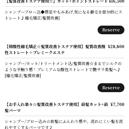
【髪質改善トステア使用☆】カット+ポイントストレート
¥16,500
シャンプーブロー込◆襟足やもみあげ,気になる癖毛を部分的にス
トレート♪縮毛矯正/髪質改善]
Reserve
【弱酸性縮毛矯正☆髪質改善トステア使用】髪質改善酸
¥28,800
性ストレート＋プレミークエステ
シャンプー/カット/トリートメント込/髪質改善☆まるでシルクの
ような手触り感！プレミアムな酸性ストレートで艶サラ美髪へ♪
[縮毛矯正/髪質改善]
Reserve
【お手入れ楽々☆髪質改善トステア使用】前髪カット+前
¥7,700
髪パーマ
シャンプー/ブロー込み☆前髪にふんわり感や、流れにくい髪を流
れやすくするパーマです♪