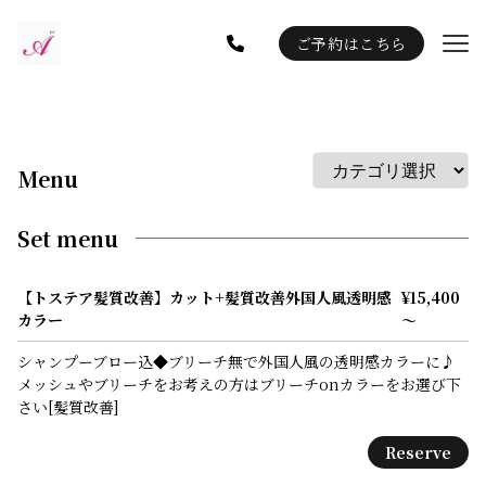
ご予約はこちら
Gallery
Staff
Blog
Menu
Information
Set menu
【トステア髪質改善】カット+髪質改善外国人風透明感
¥15,400
カラー
～
シャンプーブロー込◆ブリーチ無で外国人風の透明感カラーに♪
メッシュやブリーチをお考えの方はブリーチonカラーをお選び下
さい[髪質改善]
Reserve