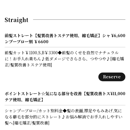
Straight
前髪ストレート【髪質改善トステア使用、縮毛矯正】シャ
¥6,600
ンプーブロー別 ￥6600
前髪カット￥1100,S,B￥3300◆前髪のくせを自然でナチュラル
に！お手入れ楽ちん♪低ダメージでさらさら、つやつや♪[縮毛矯
正/髪質改善トステア使用]
Reserve
ポイントストレート☆気になる部分を改善【髪質改善トス
¥11,000
テア使用、縮毛矯正】
シャンプーブロー/カット別料金◆髪の表面,襟足やもみあげ,気に
なる癖毛を部分的にストレート♪お悩み解消でお手入れしやすい
髪へ[縮毛矯正/髪質改善]