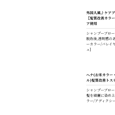
外国人風♪ケアブ
【髪質改善カラー
ア使用
シャンプーブロー
脱色後,透明感の
ーカラー/バレイ
ュ]
ヘナ(お米カラー
ル)髪質改善トス
シャンプーブロー
髪を綺麗に染め上
ラー/アディクシ