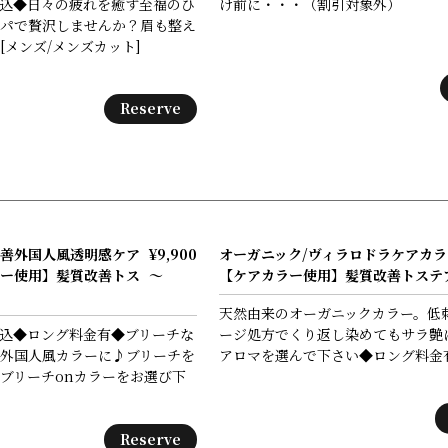
込◆日々の疲れを癒す至福のひ
け前に・・・（割引対象外）
パで贅沢しませんか？眉も整え
[メンズ/メンズカット]
Reserve
善外国人風透明感ケア
¥9,900
オーガニック/ヴィラロドラケアカラ
ー使用】髪質改善トス
～
【ケアカラー使用】髪質改善トステ
天然由来のオーガニックカラー。低刺
込◆ロング料金有◆ブリーチな
ージ処方でくり返し染めてもサラ艶
外国人風カラーに♪ブリーチを
アロマを選んで下さい◆ロング料金有
ブリーチonカラーをお選び下
Reserve