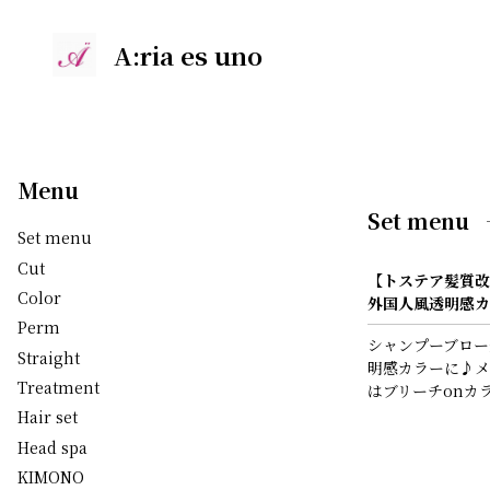
A:ria es uno
Menu
Set menu
Set menu
Cut
【トステア髪質改
Color
外国人風透明感カ
Perm
シャンプーブロー
Straight
明感カラーに♪メ
Treatment
はブリーチonカ
Hair set
Head spa
KIMONO