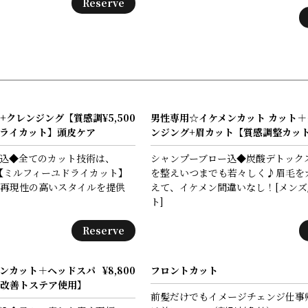
Reserve
+クレンジング【質感調
¥5,500
男性専用☆イケメンカット カット＋
ライカット】頭皮ケア
ンジング+眉カット【質感調整カッ
込◆全てのカット技術は、
シャンプーブロー込◆炭酸デトック
ル【ミルフィーユドライカット】
を整えいつまでも若々しく♪眉毛を
再現性の高いスタイルを提供
えて、イケメン間違いなし！[メンズ
ト]
Reserve
ンカット＋ヘッドスパ
¥8,800
フロントカット
改善トステア使用】
前髪だけでもイメージチェンジ仕事