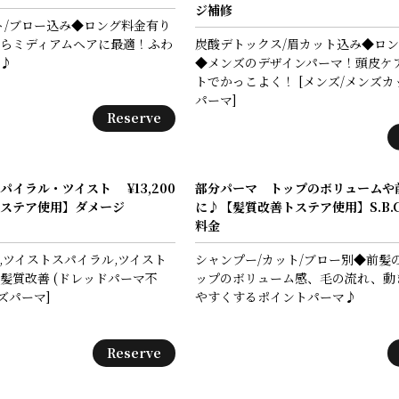
ジ補修
ト/ブロー込み◆ロング料金有り
らミディアムヘアに最適！ふわ
炭酸デトックス/眉カット込み◆ロ
♪
◆メンズのデザインパーマ！頭皮ケ
トでかっこよく！ [メンズ/メンズカ
パーマ]
Reserve
パイラル・ツイスト
¥13,200
部分パーマ トップのボリュームや
善トステア使用】ダメージ
に♪【髪質改善トステア使用】S.B.C
料金
,ツイストスパイラル,ツイスト
シャンプー/カット/ブロー別◆前髪
髪質改善 (ドレッドパーマ不
ップのボリューム感、毛の流れ、動
ズパーマ]
やすくするポイントパーマ♪
Reserve