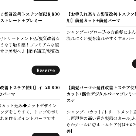
☆髪質改善トステア使
¥28,800
【お手入れ楽々☆髪質改善トステア
ストレート＋プレミー
用】前髪カット+前髪パーマ
シャンプー/ブロー込み☆前髪にふ
ト/トリートメント込/髪質改善☆
流れにくい髪を流れやすくするパー
うな手触り感！プレミアムな酸
サラ美髪へ♪ [縮毛矯正/髪質改
Reserve
改善トステア使用】イ
¥8,800
【美髪パーマ☆髪質改善トステア使
分パーマ
カット+酸性デジタルパーマプレミ
ステ
眉カット込み◆カットデザイン
ングをしやすく、トップのボリ
シャンプー/カット/トリートメント
れを作るポイントパーマです
し再現性の高い巻き髪風のカール,
らかカールに◎ホームケア付は+￥20
善]