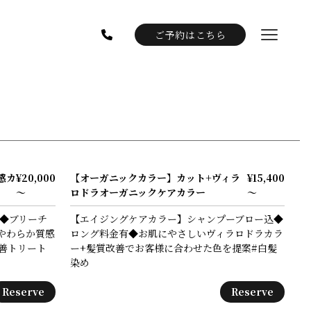
ご予約はこちら
感カ
¥20,000
【オーガニックカラー】カット+ヴィラ
¥15,400
～
ロドラオーガニックケアカラー
～
込◆ブリーチ
【エイジングケアカラー】シャンプーブロー込◆
やわらか質感
ロング料金有◆お肌にやさしいヴィラロドラカラ
改善トリート
ー+髪質改善でお客様に合わせた色を提案#白髪
染め
Reserve
Reserve