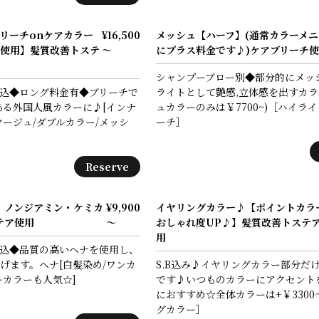
リーチonケアカラー
¥16,500
メッシュ【ハーフ】(通常カラーメニ
使用】髪質改善トステ
～
にプラス料金です♪)ケアブリーチ
シャンプーブロー別◆部分的にメッ
込◆ロング料金有◆ブリーチで
ライトとして艶感,立体感を出すカラ
ある外国人風カラーに♪[インナ
ュカラーのみは￥7700~)［ハイライ
ヤージュ/ダブルカラー/メッシ
ーチ］
Reserve
・ノンジアミン・ケミカ
¥9,900
イヤリングカラー♪【ポイントカラ
テア使用
～
おしゃれ度UP♪】髪質改善トステ
用
込◆品質の高いヘナを使用し、
げます。ヘナ[白髪染め/ワンカ
S.B込み♪イヤリングカラー部分だ
ーカラーも人気☆]
です♪いつものカラーにアクセント
におすすめ☆全体カラーは+￥330
グカラー］