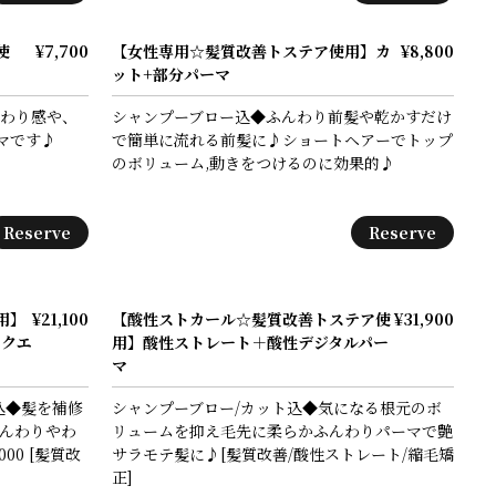
使
¥7,700
【女性専用☆髪質改善トステア使用】カ
¥8,800
ット+部分パーマ
んわり感や、
シャンプーブロー込◆ふんわり前髪や乾かすだけ
マです♪
で簡単に流れる前髪に♪ショートヘアーでトップ
のボリューム,動きをつけるのに効果的♪
Reserve
Reserve
用】
¥21,100
【酸性ストカール☆髪質改善トステア使
¥31,900
ークエ
用】酸性ストレート＋酸性デジタルパー
マ
込◆髪を補修
シャンプーブロー/カット込◆気になる根元のボ
ふんわりやわ
リュームを抑え毛先に柔らかふんわりパーマで艶
00 [髪質改
サラモテ髪に♪[髪質改善/酸性ストレート/縮毛矯
正]