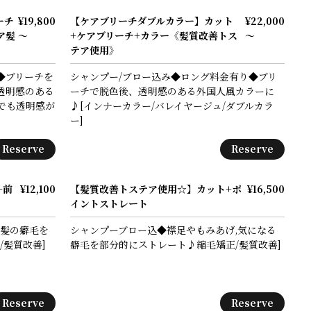
ーチ
¥19,800
【ケアブリーチダブルカラー】カット
¥22,000
ア髪
～
+ケアブリーチ+カラー《髪質改善トス
～
テア使用》
◆ブリーチを
シャンプー/ブロー込み◆ロング料金有り◆ブリ
透明感のある
ーチで脱色後、透明感のある外国人風カラーに
でも透明感が
♪[インナーカラー/バレイヤージュ/ダブルカラ
ー]
Reserve
Reserve
+前
¥12,100
【髪質改善トステア使用☆】カット+ポ
¥16,500
イントストレート
前髪の癖毛を
シャンプーブロー込◆襟足やもみあげ,気になる
/髪質改善]
癖毛を部分的にストレート♪縮毛矯正/髪質改善]
Reserve
Reserve