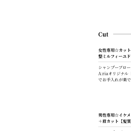
Cut
女性専用☆カット
整ミルフィーユド
シャンプーブロー
A:riaオリジナ
でお手入れが楽で
男性専用☆イケメ
＋眉カット【髪質