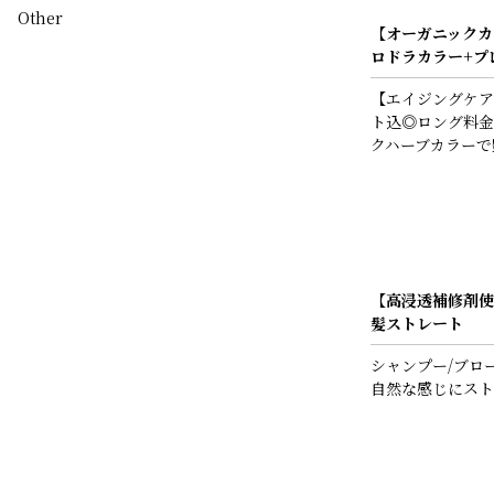
Other
【オーガニックカ
ロドラカラー+プ
【エイジングケア
ト込◎ロング料金
クハーブカラーで
【高浸透補修剤使
髪ストレート
シャンプー/ブロ
自然な感じにスト