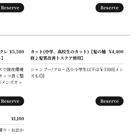
Reserve
Reserve
クレ
¥5,500
カット(中学、高校生のカット)【髪の補
¥4,400
ト】
修♪髪質改善トステア使用】
スで頭皮環境
シャンプー/ブロー込☆小学生以下は￥3300[メン
カッコ良く整
ズも◎]
/メンズカッ
Reserve
Reserve
¥1,100
帰り・お出か