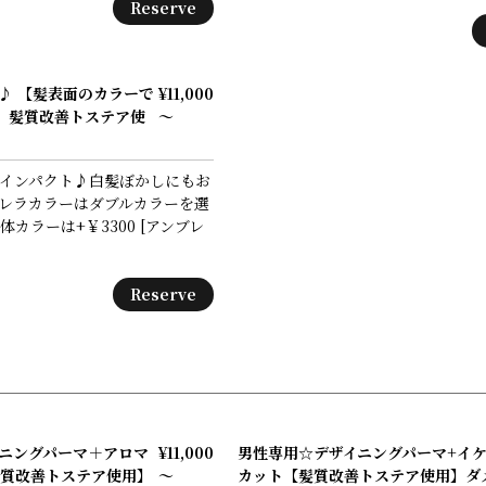
Reserve
♪ 【髪表面のカラーで
¥11,000
】髪質改善トステア使
～
インパクト♪白髪ぼかしにもお
レラカラーはダブルカラーを選
カラーは+￥3300 [アンブレ
Reserve
ニングパーマ＋アロマ
¥11,000
男性専用☆デザイニングパーマ+イ
質改善トステア使用】
～
カット【髪質改善トステア使用】ダ