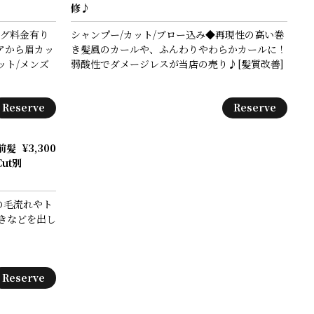
修♪
ング料金有り
シャンプー/カット/ブロー込み◆再現性の高い巻
アから眉カッ
き髪風のカールや、ふんわりやわらかカールに！
ット/メンズ
弱酸性でダメージレスが当店の売り♪[髪質改善]
Reserve
Reserve
前髪
¥3,300
ut別
の毛流れやト
きなどを出し
Reserve