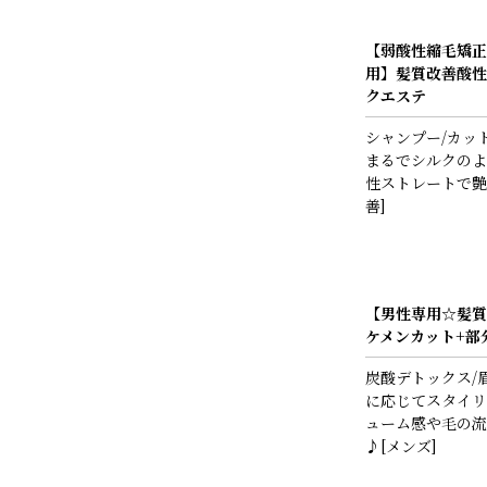
【弱酸性縮毛矯正
用】髪質改善酸性
クエステ
シャンプー/カッ
まるでシルクのよ
性ストレートで艶
善]
【男性専用☆髪質
ケメンカット+部
炭酸デトックス/
に応じてスタイリ
ューム感や毛の流
♪[メンズ]