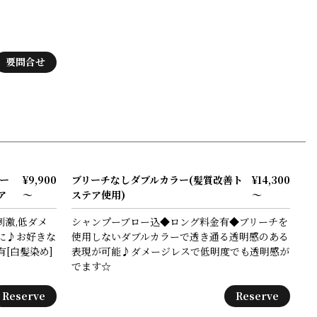
要問合せ
ー
¥9,900
ブリーチなしダブルカラー(髪質改善ト
¥14,300
ア
～
ステア使用)
～
激,低ダメ
シャンプーブロー込◆ロング料金有◆ブリーチを
に♪お好きな
使用しないダブルカラーで透き通る透明感のある
[白髪染め]
表現が可能♪ダメージレスで低明度でも透明感が
でます☆
Reserve
Reserve