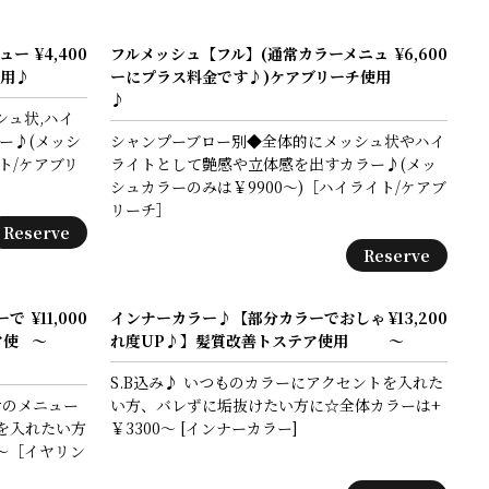
ュー
¥4,400
フルメッシュ【フル】(通常カラーメニュ
¥6,600
使用♪
ーにプラス料金です♪)ケアブリーチ使用
♪
シュ状,ハイ
ー♪(メッシ
シャンプーブロー別◆全体的にメッシュ状やハイ
ト/ケアブリ
ライトとして艶感や立体感を出すカラー♪(メッ
シュカラーのみは￥9900～)［ハイライト/ケアブ
リーチ］
Reserve
Reserve
ーで
¥11,000
インナーカラー♪【部分カラーでおしゃ
¥13,200
ア使
～
れ度UP♪】髪質改善トステア使用
～
S.B込み♪ いつものカラーにアクセントを入れた
けのメニュー
い方、バレずに垢抜けたい方に☆全体カラーは+
を入れたい方
￥3300～ [インナーカラー]
0～［イヤリン