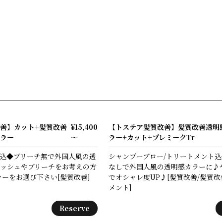
Menu
Gallery
Staff
Blog
Information
善】カット+髪質改善
¥15,400
【トステア髪質改善】髪質改善透明
ラー
～
ラー+カット+プレミークTr
込◆ブリーチ無で外国人風の透
シャンプーブロー/トリートメント
ッシュやブリーチをお考えの方
なしで外国人風の透明感カラーに♪
ラーをお選び下さい[髪質改善]
でオシャレ度UP♪[髪質改善/髪質
メント]
Reserve