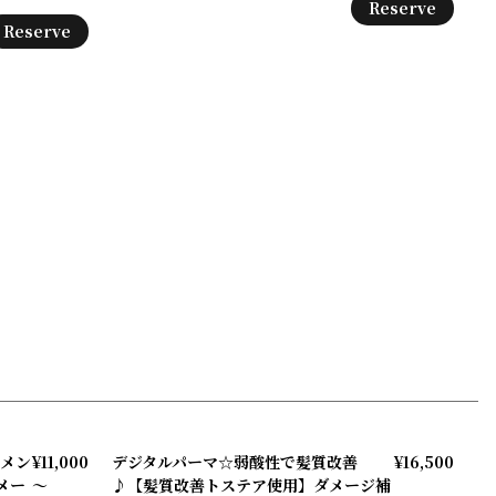
Reserve
Reserve
ケメン
¥11,000
デジタルパーマ☆弱酸性で髪質改善
¥16,500
メー
～
♪【髪質改善トステア使用】ダメージ補