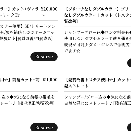
ラー】カット+ヴィラ
¥20,000
【ブリーチなしダブルカラー】ブリ
レミークTr
～
なしダブルカラー＋カット《トステ
質改善》
カラー使用】SB/トリートメン
有/髪を補修しつつオーガニッ
シャンプーブロー込◆ロング料金有
艶髪に♪[髪質改善/白髪染め]
使用しないダブルカラーで透き通る
表現が可能♪ダメージレスで低明度
でます☆
Reserve
用☆】前髪カット+前
¥11,000
【髪質改善トステア使用☆】カット
髪ストレート
ー込み◆気になる前髪の癖毛を
シャンプー/ブロー込み◆気になる
レート♪ [縮毛矯正/髪質改善]
自然な感じにストレート♪[縮毛矯正
Reserve