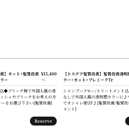
Menu
Gallery
Staff
Blog
Information
善】カット+髪質改善
¥15,400
【トステア髪質改善】髪質改善透明
ラー
～
ラー+カット+プレミークTr
込◆ブリーチ無で外国人風の透
シャンプーブロー/トリートメント
ッシュやブリーチをお考えの方
なしで外国人風の透明感カラーに♪
ラーをお選び下さい[髪質改善]
でオシャレ度UP♪[髪質改善/髪質
メント]
Reserve