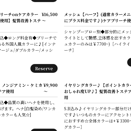
リーチonケアカラー
¥16,500
メッシュ【ハーフ】(通常カラーメニ
使用】髪質改善トステ
～
にプラス料金です♪)ケアブリーチ
シャンプーブロー別◆部分的にメッ
込◆ロング料金有◆ブリーチで
ライトとして艶感,立体感を出すカラ
ある外国人風カラーに♪[インナ
ュカラーのみは￥7700~)［ハイライ
ヤージュ/ダブルカラー/メッシ
ーチ］
Reserve
・ノンジアミン・ケミカ
¥9,900
イヤリングカラー♪【ポイントカラ
テア使用
～
おしゃれ度UP♪】髪質改善トステ
用
込◆品質の高いヘナを使用し、
げます。ヘナ[白髪染め/ワンカ
S.B込み♪イヤリングカラー部分だ
ーカラーも人気☆]
です♪いつものカラーにアクセント
におすすめ☆全体カラーは+￥330
グカラー］