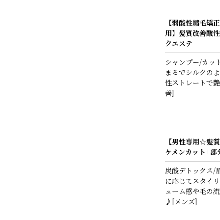
【弱酸性縮毛矯正
用】髪質改善酸性
クエステ
シャンプー/カッ
まるでシルクのよ
性ストレートで艶
善]
【男性専用☆髪質
ケメンカット+部
炭酸デトックス/
に応じてスタイリ
ューム感や毛の流
♪[メンズ]