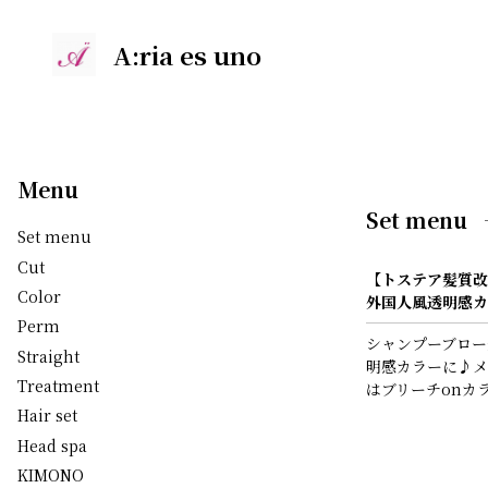
A:ria es uno
Menu
Set menu
Set menu
Cut
【トステア髪質改
Color
外国人風透明感カ
Perm
シャンプーブロー
Straight
明感カラーに♪メ
Treatment
はブリーチonカ
Hair set
Head spa
KIMONO