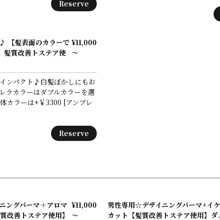
Reserve
♪ 【髪表面のカラーで
¥11,000
】髪質改善トステア使
～
インパクト♪白髪ぼかしにもお
レラカラーはダブルカラーを選
カラーは+￥3300 [アンブレ
Reserve
ニングパーマ＋アロマ
¥11,000
男性専用☆デザイニングパーマ+イ
質改善トステア使用】
～
カット【髪質改善トステア使用】ダ