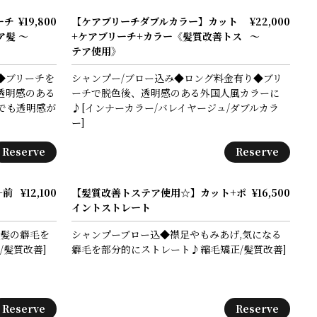
ーチ
¥19,800
【ケアブリーチダブルカラー】カット
¥22,000
ア髪
～
+ケアブリーチ+カラー《髪質改善トス
～
テア使用》
◆ブリーチを
シャンプー/ブロー込み◆ロング料金有り◆ブリ
透明感のある
ーチで脱色後、透明感のある外国人風カラーに
でも透明感が
♪[インナーカラー/バレイヤージュ/ダブルカラ
ー]
Reserve
Reserve
+前
¥12,100
【髪質改善トステア使用☆】カット+ポ
¥16,500
イントストレート
前髪の癖毛を
シャンプーブロー込◆襟足やもみあげ,気になる
/髪質改善]
癖毛を部分的にストレート♪縮毛矯正/髪質改善]
Reserve
Reserve