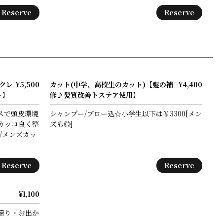
Reserve
Reserve
クレ
¥5,500
カット(中学、高校生のカット)【髪の補
¥4,400
ト】
修♪髪質改善トステア使用】
スで頭皮環境
シャンプー/ブロー込☆小学生以下は￥3300[メン
カッコ良く整
ズも◎]
/メンズカッ
Reserve
Reserve
¥1,100
帰り・お出か