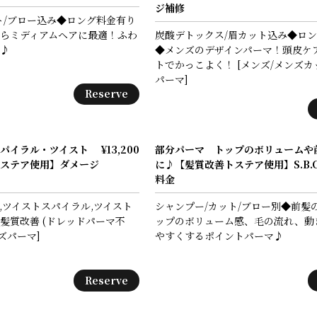
ジ補修
ト/ブロー込み◆ロング料金有り
らミディアムヘアに最適！ふわ
炭酸デトックス/眉カット込み◆ロ
♪
◆メンズのデザインパーマ！頭皮ケ
トでかっこよく！ [メンズ/メンズカ
パーマ]
Reserve
パイラル・ツイスト
¥13,200
部分パーマ トップのボリュームや
善トステア使用】ダメージ
に♪【髪質改善トステア使用】S.B.C
料金
,ツイストスパイラル,ツイスト
シャンプー/カット/ブロー別◆前髪
髪質改善 (ドレッドパーマ不
ップのボリューム感、毛の流れ、動
ズパーマ]
やすくするポイントパーマ♪
Reserve