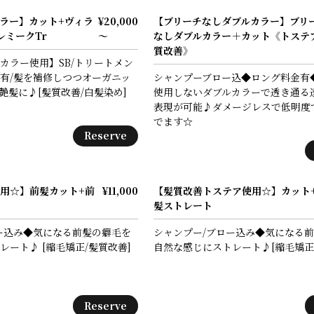
ラー】カット+ヴィラ
¥20,000
【ブリーチなしダブルカラー】ブリ
レミークTr
～
なしダブルカラー＋カット《トステ
質改善》
カラー使用】SB/トリートメン
有/髪を補修しつつオーガニッ
シャンプーブロー込◆ロング料金有
艶髪に♪[髪質改善/白髪染め]
使用しないダブルカラーで透き通る
表現が可能♪ダメージレスで低明度
でます☆
Reserve
用☆】前髪カット+前
¥11,000
【髪質改善トステア使用☆】カット
髪ストレート
ー込み◆気になる前髪の癖毛を
シャンプー/ブロー込み◆気になる
レート♪ [縮毛矯正/髪質改善]
自然な感じにストレート♪[縮毛矯正
Reserve