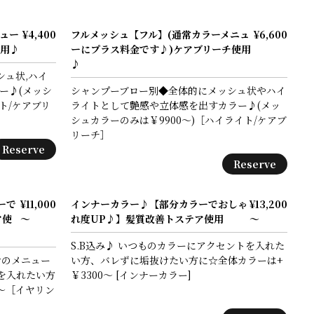
ュー
¥4,400
フルメッシュ【フル】(通常カラーメニュ
¥6,600
使用♪
ーにプラス料金です♪)ケアブリーチ使用
♪
シュ状,ハイ
ー♪(メッシ
シャンプーブロー別◆全体的にメッシュ状やハイ
ト/ケアブリ
ライトとして艶感や立体感を出すカラー♪(メッ
シュカラーのみは￥9900～)［ハイライト/ケアブ
リーチ］
Reserve
Reserve
ーで
¥11,000
インナーカラー♪【部分カラーでおしゃ
¥13,200
ア使
～
れ度UP♪】髪質改善トステア使用
～
S.B込み♪ いつものカラーにアクセントを入れた
けのメニュー
い方、バレずに垢抜けたい方に☆全体カラーは+
を入れたい方
￥3300～ [インナーカラー]
0～［イヤリン