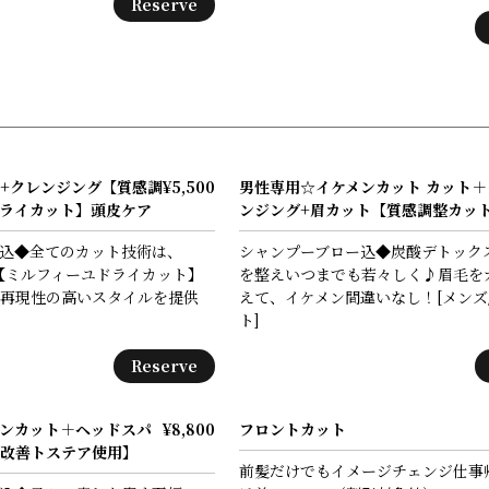
Reserve
+クレンジング【質感調
¥5,500
男性専用☆イケメンカット カット＋
ライカット】頭皮ケア
ンジング+眉カット【質感調整カッ
込◆全てのカット技術は、
シャンプーブロー込◆炭酸デトック
ル【ミルフィーユドライカット】
を整えいつまでも若々しく♪眉毛を
再現性の高いスタイルを提供
えて、イケメン間違いなし！[メンズ
ト]
Reserve
ンカット＋ヘッドスパ
¥8,800
フロントカット
改善トステア使用】
前髪だけでもイメージチェンジ仕事