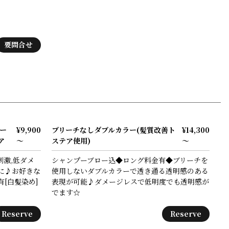
要問合せ
ー
¥9,900
ブリーチなしダブルカラー(髪質改善ト
¥14,300
ア
～
ステア使用)
～
激,低ダメ
シャンプーブロー込◆ロング料金有◆ブリーチを
に♪お好きな
使用しないダブルカラーで透き通る透明感のある
[白髪染め]
表現が可能♪ダメージレスで低明度でも透明感が
でます☆
Reserve
Reserve