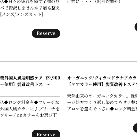
込◆日々の疲れを癒す至福のひ
け前に・・・（割引対象外）
パで贅沢しませんか？眉も整え
[メンズ/メンズカット]
Reserve
善外国人風透明感ケア
¥9,900
オーガニック/ヴィラロドラケアカラ
ー使用】髪質改善トス
～
【ケアカラー使用】髪質改善トステ
天然由来のオーガニックカラー。低刺
込◆ロング料金有◆ブリーチな
ージ処方でくり返し染めてもサラ艶
外国人風カラーに♪ブリーチを
アロマを選んで下さい◆ロング料金有
ブリーチonカラーをお選び下
Reserve