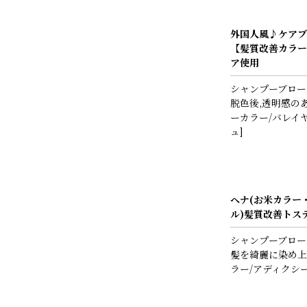
外国人風♪ケアブ
【髪質改善カラー
ア使用
シャンプーブロー
脱色後,透明感の
ーカラー/バレイ
ュ]
ヘナ(お米カラー
ル)髪質改善トス
シャンプーブロー
髪を綺麗に染め上
ラー/アディクシ