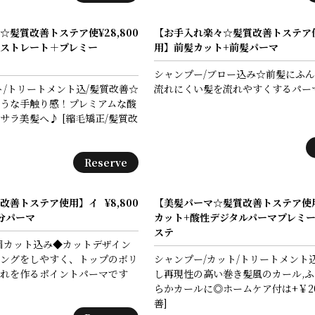
☆髪質改善トステア使
¥28,800
【お手入れ楽々☆髪質改善トステア
ストレート＋プレミー
用】前髪カット+前髪パーマ
シャンプー/ブロー込み☆前髪にふ
ト/トリートメント込/髪質改善☆
流れにくい髪を流れやすくするパー
うな手触り感！プレミアムな酸
サラ美髪へ♪ [縮毛矯正/髪質改
Reserve
改善トステア使用】イ
¥8,800
【美髪パーマ☆髪質改善トステア使
分パーマ
カット+酸性デジタルパーマプレミ
ステ
眉カット込み◆カットデザイン
ングをしやすく、トップのボリ
シャンプー/カット/トリートメント
れを作るポイントパーマです
し再現性の高い巻き髪風のカール,
らかカールに◎ホームケア付は+￥20
善]