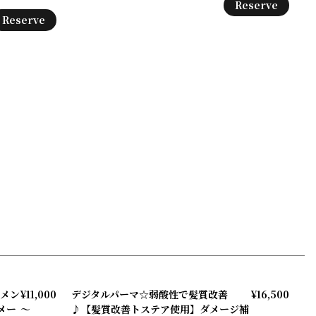
Reserve
Reserve
ケメン
¥11,000
デジタルパーマ☆弱酸性で髪質改善
¥16,500
メー
～
♪【髪質改善トステア使用】ダメージ補