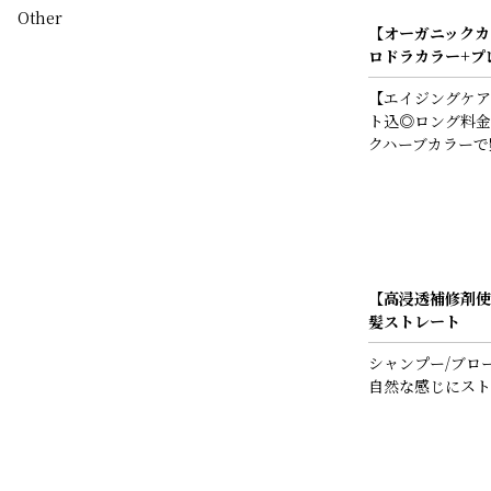
Other
【オーガニックカ
ロドラカラー+プ
【エイジングケア
ト込◎ロング料金
クハーブカラーで
【高浸透補修剤使
髪ストレート
シャンプー/ブロ
自然な感じにスト