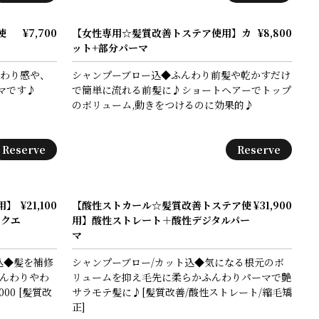
使
¥7,700
【女性専用☆髪質改善トステア使用】カ
¥8,800
ット+部分パーマ
んわり感や、
シャンプーブロー込◆ふんわり前髪や乾かすだけ
マです♪
で簡単に流れる前髪に♪ショートヘアーでトップ
のボリューム,動きをつけるのに効果的♪
Reserve
Reserve
用】
¥21,100
【酸性ストカール☆髪質改善トステア使
¥31,900
ークエ
用】酸性ストレート＋酸性デジタルパー
マ
込◆髪を補修
シャンプーブロー/カット込◆気になる根元のボ
ふんわりやわ
リュームを抑え毛先に柔らかふんわりパーマで艶
00 [髪質改
サラモテ髪に♪[髪質改善/酸性ストレート/縮毛矯
正]