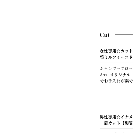
Cut
女性専用☆カット
整ミルフィーユド
シャンプーブロー
A:riaオリジナ
でお手入れが楽で
男性専用☆イケメ
＋眉カット【髪質