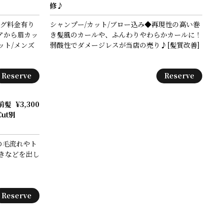
修♪
ング料金有り
シャンプー/カット/ブロー込み◆再現性の高い巻
アから眉カッ
き髪風のカールや、ふんわりやわらかカールに！
ット/メンズ
弱酸性でダメージレスが当店の売り♪[髪質改善]
Reserve
Reserve
前髪
¥3,300
ut別
の毛流れやト
きなどを出し
Reserve